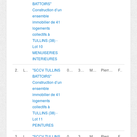
BATTOIRS"
Construction d’un
ensemble
immobilier de 41
logements
collectifs à
TULLINS (38) -
Lot 10
MENUISERIES
INTERIEURES
200420012
Lot 11
"SCCV TULLINS
07/08/2026
30/09/2026 16:00
Marché privé
Pierreval Agence Rhone Alpes
France
BATTOIRS"
Construction d’un
ensemble
immobilier de 41
logements
collectifs à
TULLINS (38) -
Lot 11
PEINTURES
200420014
Lot 13
"SCCV TULLINS
07/08/2026
30/09/2026 16:00
Marché privé
Pierreval Agence Rhone Alpes
France