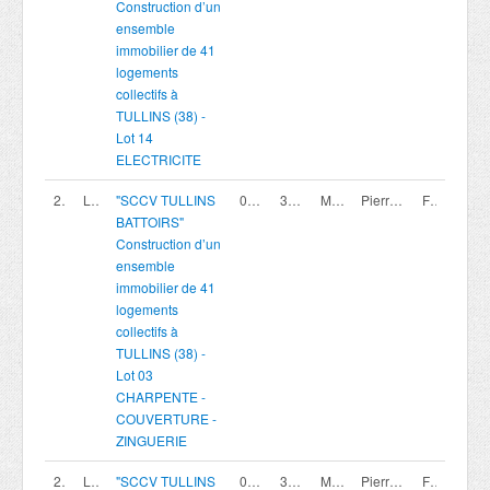
Construction d’un
ensemble
immobilier de 41
logements
collectifs à
TULLINS (38) -
Lot 14
ELECTRICITE
200420004
Lot 03
"SCCV TULLINS
07/08/2026
30/09/2026 16:00
Marché privé
Pierreval Agence Rhone Alpes
France
BATTOIRS"
Construction d’un
ensemble
immobilier de 41
logements
collectifs à
TULLINS (38) -
Lot 03
CHARPENTE -
COUVERTURE -
ZINGUERIE
200420011
Lot 10
"SCCV TULLINS
07/08/2026
30/09/2026 16:00
Marché privé
Pierreval Agence Rhone Alpes
France