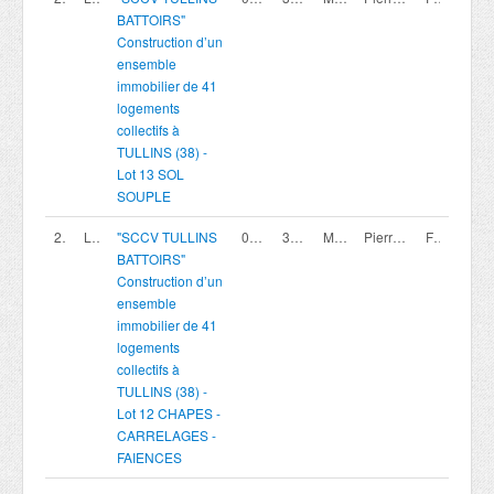
BATTOIRS"
Construction d’un
ensemble
immobilier de 41
logements
collectifs à
TULLINS (38) -
Lot 13 SOL
SOUPLE
200420013
Lot 12
"SCCV TULLINS
07/08/2026
30/09/2026 16:00
Marché privé
Pierreval Agence Rhone Alpes
France
BATTOIRS"
Construction d’un
ensemble
immobilier de 41
logements
collectifs à
TULLINS (38) -
Lot 12 CHAPES -
CARRELAGES -
FAIENCES