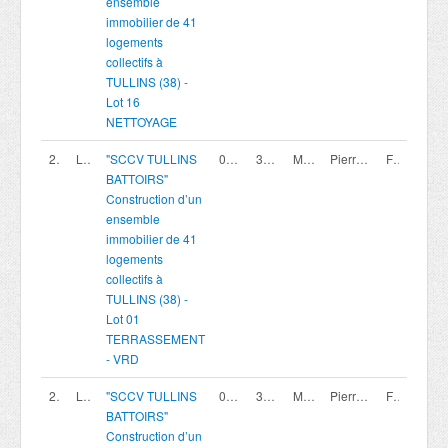
ensemble
immobilier de 41
logements
collectifs à
TULLINS (38) -
Lot 16
NETTOYAGE
200420002
Lot 01
"SCCV TULLINS
07/08/2026
30/09/2026 16:00
Marché privé
Pierreval Agence Rhone Alpes
France
BATTOIRS"
Construction d’un
ensemble
immobilier de 41
logements
collectifs à
TULLINS (38) -
Lot 01
TERRASSEMENT
- VRD
200420019
Lot 18
"SCCV TULLINS
07/08/2026
30/09/2026 16:00
Marché privé
Pierreval Agence Rhone Alpes
France
BATTOIRS"
Construction d’un