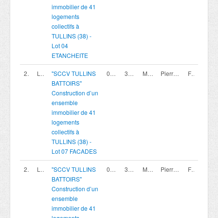
immobilier de 41
logements
collectifs à
TULLINS (38) -
Lot 04
ETANCHEITE
200420008
Lot 07
"SCCV TULLINS
07/08/2026
30/09/2026 16:00
Marché privé
Pierreval Agence Rhone Alpes
France
BATTOIRS"
Construction d’un
ensemble
immobilier de 41
logements
collectifs à
TULLINS (38) -
Lot 07 FACADES
200420010
Lot 09
"SCCV TULLINS
07/08/2026
30/09/2026 16:00
Marché privé
Pierreval Agence Rhone Alpes
France
BATTOIRS"
Construction d’un
ensemble
immobilier de 41
logements