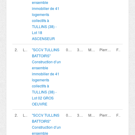
ensemble
immobilier de 41
logements
collectifs à
TULLINS (38) -
Lot 18
ASCENSEUR
200420003
Lot 02
"SCCV TULLINS
07/08/2026
30/09/2026 16:00
Marché privé
Pierreval Agence Rhone Alpes
France
BATTOIRS"
Construction d’un
ensemble
immobilier de 41
logements
collectifs à
TULLINS (38) -
Lot 02 GROS
OEUVRE
200420005
Lot 04
"SCCV TULLINS
07/08/2026
30/09/2026 16:00
Marché privé
Pierreval Agence Rhone Alpes
France
BATTOIRS"
Construction d’un
ensemble