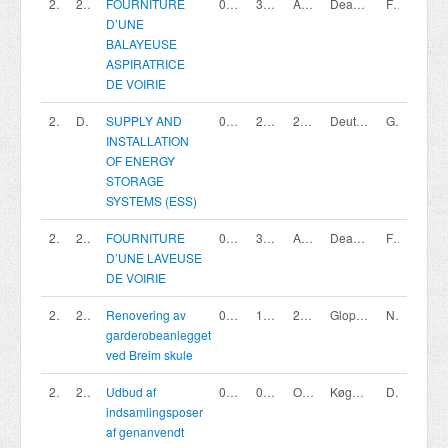
200419976
2026-JM-06-01 - LOT 1
FOURNITURE
07/08/2026
30/09/2026 11:00
Appel d'offres ouvert
Deauville
France
D’UNE
BALAYEUSE
ASPIRATRICE
DE VOIRIE
200419965
DE 1138 SPR No. KRT-2026-034
SUPPLY AND
07/08/2026
22/08/2026 23:59
2-National open tender (for outside Germany)
Deutsche Welthungerhilfe e. V.
Germany
INSTALLATION
OF ENERGY
STORAGE
SYSTEMS (ESS)
200419973
2026-JM-06-02 - LOT 2
FOURNITURE
07/08/2026
30/09/2026 11:00
Appel d'offres ouvert
Deauville
France
D’UNE LAVEUSE
DE VOIRIE
200419667
26/1489
Renovering av
07/08/2026
10/09/2026 12:00
2.Åpen tilbudskonkurranse del II (Nasjonal, ett trinn)
Gloppen kommune
Norway
garderobeanlegget
ved Breim skule
200419956
2026-011310
Udbud af
07/08/2026
07/09/2026 23:59
Offentligt udbud - Udbudsloven (Køge)
Køge Kommune
Denmark
indsamlingsposer
af genanvendt