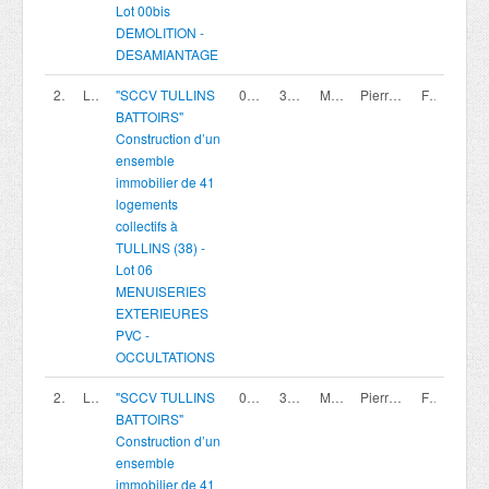
Lot 00bis
DEMOLITION -
DESAMIANTAGE
200420007
Lot 06
"SCCV TULLINS
07/08/2026
30/09/2026 16:00
Marché privé
Pierreval Agence Rhone Alpes
France
BATTOIRS"
Construction d’un
ensemble
immobilier de 41
logements
collectifs à
TULLINS (38) -
Lot 06
MENUISERIES
EXTERIEURES
PVC -
OCCULTATIONS
200420016
Lot 15
"SCCV TULLINS
07/08/2026
30/09/2026 16:00
Marché privé
Pierreval Agence Rhone Alpes
France
BATTOIRS"
Construction d’un
ensemble
immobilier de 41