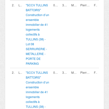
200420009
Lot 08
"SCCV TULLINS
07/08/2026
30/09/2026 16:00
Marché privé
Pierreval Agence Rhone Alpes
France
BATTOIRS"
Construction d’un
ensemble
immobilier de 41
logements
collectifs à
TULLINS (38) -
Lot 08
SERRURERIE -
METALLERIE -
PORTE DE
PARKING
200419991
Lot 00bis
"SCCV TULLINS
07/08/2026
30/09/2026 16:00
Marché privé
Pierreval Agence Rhone Alpes
France
BATTOIRS"
Construction d’un
ensemble
immobilier de 41
logements
collectifs à
TULLINS (38) -