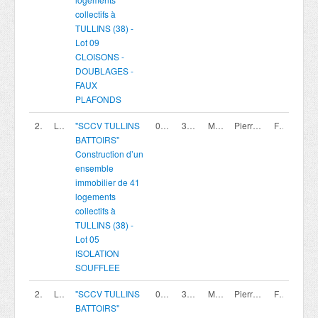
collectifs à
TULLINS (38) -
Lot 09
CLOISONS -
DOUBLAGES -
FAUX
PLAFONDS
200420006
Lot 05
"SCCV TULLINS
07/08/2026
30/09/2026 16:00
Marché privé
Pierreval Agence Rhone Alpes
France
BATTOIRS"
Construction d’un
ensemble
immobilier de 41
logements
collectifs à
TULLINS (38) -
Lot 05
ISOLATION
SOUFFLEE
200420015
Lot 14
"SCCV TULLINS
07/08/2026
30/09/2026 16:00
Marché privé
Pierreval Agence Rhone Alpes
France
BATTOIRS"