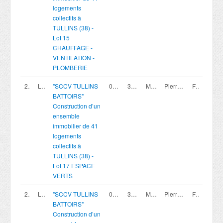
logements
collectifs à
TULLINS (38) -
Lot 15
CHAUFFAGE -
VENTILATION -
PLOMBERIE
200420018
Lot 17
"SCCV TULLINS
07/08/2026
30/09/2026 16:00
Marché privé
Pierreval Agence Rhone Alpes
France
BATTOIRS"
Construction d’un
ensemble
immobilier de 41
logements
collectifs à
TULLINS (38) -
Lot 17 ESPACE
VERTS
200420017
Lot 16
"SCCV TULLINS
07/08/2026
30/09/2026 16:00
Marché privé
Pierreval Agence Rhone Alpes
France
BATTOIRS"
Construction d’un