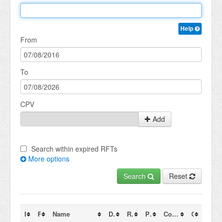
Help
From
To
CPV
Add
Search within expired RFTs
More options
Search
Reset
RFT Id
Reference
Name
Date of publication
Response deadline (CET)
Process
Contracting authorities
Countries