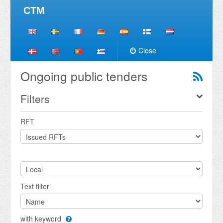
CTM
Close
Ongoing public tenders
Filters
RFT
Text filter
with keyword