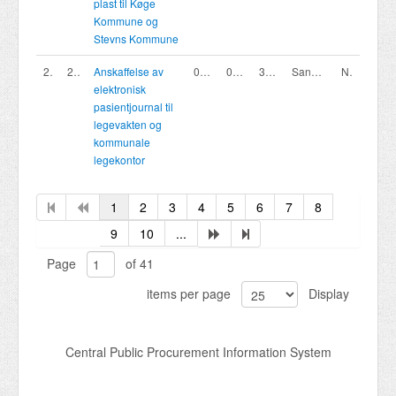
plast til Køge
Kommune og
Stevns Kommune
200419957
26/08437
Anskaffelse av
07/08/2026
03/09/2026 12:00
3.Åpen tilbudskonkurranse under EØS-terskelverdi (Nasjonal, ett trinn)
Sandnes kommune
Norway
elektronisk
pasientjournal til
legevakten og
kommunale
legekontor
1
2
3
4
5
6
7
8
9
10
...
Page
of 41
items per page
Display
Central Public Procurement Information System