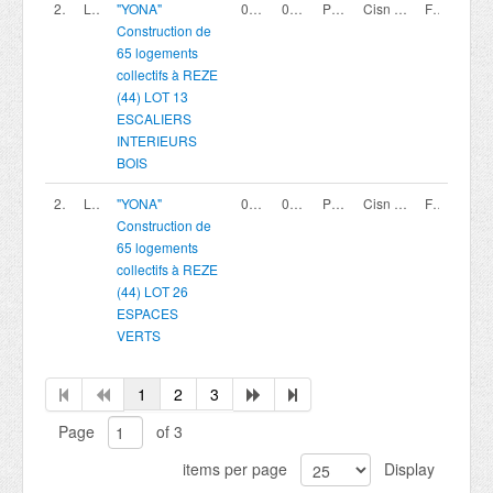
200419801
LOT 13
"YONA"
02/08/2026
02/10/2026 12:00
Procédure avec négociation - Appel à candidature
Cisn coopérative
France
Construction de
65 logements
collectifs à REZE
(44) LOT 13
ESCALIERS
INTERIEURS
BOIS
200419815
LOT 26
"YONA"
02/08/2026
02/10/2026 12:00
Procédure avec négociation - Appel à candidature
Cisn coopérative
France
Construction de
65 logements
collectifs à REZE
(44) LOT 26
ESPACES
VERTS
1
2
3
Page
of 3
items per page
Display