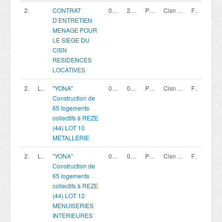
200419941
CONTRAT
05/08/2026
25/09/2026 12:00
Procédure Adaptée.
Cisn Résidences Locatives
France
D’ENTRETIEN
MENAGE POUR
LE SIEGE DU
CISN
RESIDENCES
LOCATIVES
200419798
LOT 10
"YONA"
02/08/2026
02/10/2026 12:00
Procédure avec négociation - Appel à candidature
Cisn coopérative
France
Construction de
65 logements
collectifs à REZE
(44) LOT 10
METALLERIE
200419800
LOT 12
"YONA"
02/08/2026
02/10/2026 12:00
Procédure avec négociation - Appel à candidature
Cisn coopérative
France
Construction de
65 logements
collectifs à REZE
(44) LOT 12
MENUISERIES
INTERIEURES