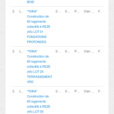
BOIS
200419789
LOT 01
"YONA"
02/08/2026
02/10/2026 12:00
Procédure avec négociation - Appel à candidature
Cisn coopérative
France
Construction de
65 logements
collectifs à REZE
(44) LOT 01
FONDATIONS
PROFONDES
200419814
LOT 25
"YONA"
02/08/2026
02/10/2026 12:00
Procédure avec négociation - Appel à candidature
Cisn coopérative
France
Construction de
65 logements
collectifs à REZE
(44) LOT 25
TERRASSEMENT
VRD
200419793
LOT 05
"YONA"
02/08/2026
02/10/2026 12:00
Procédure avec négociation - Appel à candidature
Cisn coopérative
France
Construction de
65 logements
collectifs à REZE
(44) LOT 05