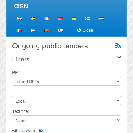
CISN
Close
Ongoing public tenders
Filters
RFT
Text filter
with keyword