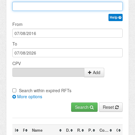
Help
From
To
CPV
Add
Search within expired RFTs
More options
Search
Reset
RFT Id
Reference
Name
Date of publication
Response deadline (CET)
Process
Contracting authorities
Countries