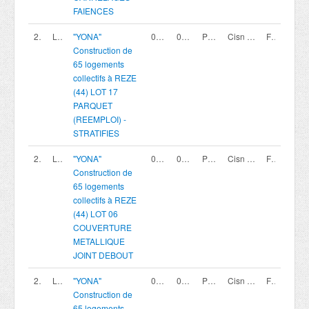
FAIENCES
200419805
LOT 17
"YONA"
02/08/2026
02/10/2026 12:00
Procédure avec négociation - Appel à candidature
Cisn coopérative
France
Construction de
65 logements
collectifs à REZE
(44) LOT 17
PARQUET
(REEMPLOI) -
STRATIFIES
200419794
LOT 06
"YONA"
02/08/2026
02/10/2026 12:00
Procédure avec négociation - Appel à candidature
Cisn coopérative
France
Construction de
65 logements
collectifs à REZE
(44) LOT 06
COUVERTURE
METALLIQUE
JOINT DEBOUT
200419796
LOT 08
"YONA"
02/08/2026
02/10/2026 12:00
Procédure avec négociation - Appel à candidature
Cisn coopérative
France
Construction de
65 logements