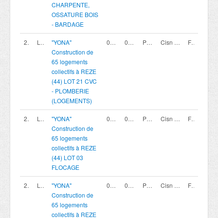
CHARPENTE,
OSSATURE BOIS
- BARDAGE
200419810
LOT 21
"YONA"
02/08/2026
02/10/2026 12:00
Procédure avec négociation - Appel à candidature
Cisn coopérative
France
Construction de
65 logements
collectifs à REZE
(44) LOT 21 CVC
- PLOMBERIE
(LOGEMENTS)
200419791
LOT 03
"YONA"
02/08/2026
02/10/2026 12:00
Procédure avec négociation - Appel à candidature
Cisn coopérative
France
Construction de
65 logements
collectifs à REZE
(44) LOT 03
FLOCAGE
200419807
LOT 19
"YONA"
02/08/2026
02/10/2026 12:00
Procédure avec négociation - Appel à candidature
Cisn coopérative
France
Construction de
65 logements
collectifs à REZE