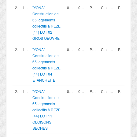
200419790
LOT 02
"YONA"
02/08/2026
02/10/2026 12:00
Procédure avec négociation - Appel à candidature
Cisn coopérative
France
Construction de
65 logements
collectifs à REZE
(44) LOT 02
GROS OEUVRE
200419792
LOT 04
"YONA"
02/08/2026
02/10/2026 12:00
Procédure avec négociation - Appel à candidature
Cisn coopérative
France
Construction de
65 logements
collectifs à REZE
(44) LOT 04
ETANCHEITE
200419799
LOT 11
"YONA"
02/08/2026
02/10/2026 12:00
Procédure avec négociation - Appel à candidature
Cisn coopérative
France
Construction de
65 logements
collectifs à REZE
(44) LOT 11
CLOISONS
SECHES