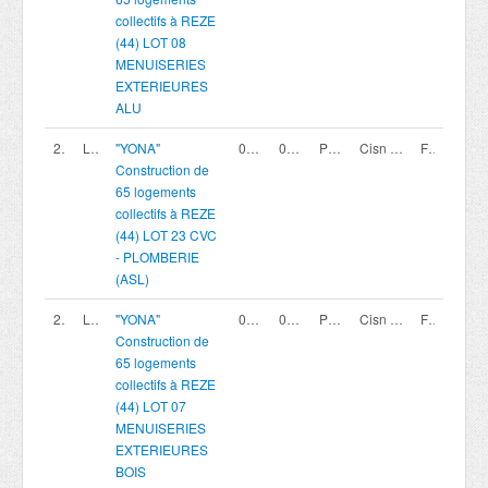
collectifs à REZE
(44) LOT 08
MENUISERIES
EXTERIEURES
ALU
200419812
LOT 23
"YONA"
02/08/2026
02/10/2026 12:00
Procédure avec négociation - Appel à candidature
Cisn coopérative
France
Construction de
65 logements
collectifs à REZE
(44) LOT 23 CVC
- PLOMBERIE
(ASL)
200419795
LOT 07
"YONA"
02/08/2026
02/10/2026 12:00
Procédure avec négociation - Appel à candidature
Cisn coopérative
France
Construction de
65 logements
collectifs à REZE
(44) LOT 07
MENUISERIES
EXTERIEURES
BOIS